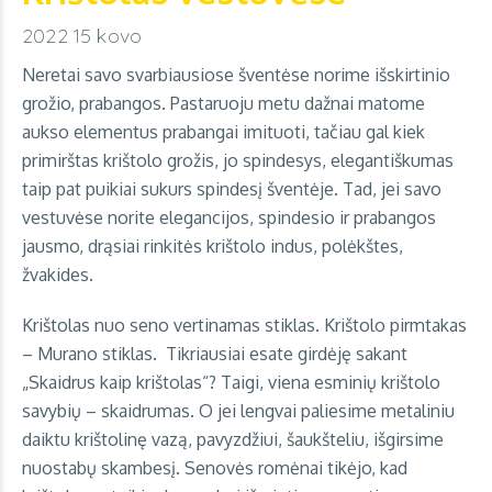
2022 15 kovo
Neretai savo svarbiausiose šventėse norime išskirtinio
grožio, prabangos. Pastaruoju metu dažnai matome
aukso elementus prabangai imituoti, tačiau gal kiek
primirštas krištolo grožis, jo spindesys, elegantiškumas
taip pat puikiai sukurs spindesį šventėje. Tad, jei savo
vestuvėse norite elegancijos, spindesio ir prabangos
jausmo, drąsiai rinkitės krištolo indus, polėkštes,
žvakides.
Krištolas nuo seno vertinamas stiklas. Krištolo pirmtakas
– Murano stiklas. Tikriausiai esate girdėję sakant
„Skaidrus kaip krištolas“? Taigi, viena esminių krištolo
savybių – skaidrumas. O jei lengvai paliesime metaliniu
daiktu krištolinę vazą, pavyzdžiui, šaukšteliu, išgirsime
nuostabų skambesį. Senovės romėnai tikėjo, kad