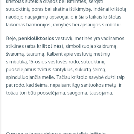
krištolas suteikia drąsos bei išminties, sergsti
sutuoktinių poras bei skatina ištikimybę. Indėnai krištolą
naudojo naujagimių apsaugai, o ir šiais laikais krištolas
laikomas harmonijos, ramybės bei apsaugos simboliu.
Beje,
penkioliktosios
vestuvių metinės yra vadinamos
stiklinės (arba
krištolinės
), simbolizuoja skaidrumą,
švarumą, taurumą. Kalbant apie vestuvių metinių
simboliką, 15-osios vestuvės rodo, sutuoktinių
puoselėjamus tvirtus santykius, sukurtą šeimą,
spinduliuojančia meile. Tačiau krištolo savybė dužti taip
pat rodo, kad šeima, nepaisant ilgų santuokos metų, ir
toliau turi būti puoselėjama, saugoma, tausojama.