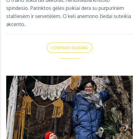
O mano sukurtas dekoras, nenustelbia krištolo
spindesio. Parinktos gėlės puikiai dera su purpurinėm
staltiesėm ir servetėlėm. O keli anemono žiedai suteikia
akcento.
CONTINUE READING