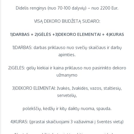
Didelis renginys (nuo 70-100 dalyvių) – nuo 2200 Eur.
VISĄ DEKORO BIUDŽETĄ SUDARO:
1)DARBAS + 2)GĖLĖS +3)DEKORO ELEMENTAI + 4)KURAS
1)DARBAS: darbas priklauso nuo svečių skaičiaus ir darbų
apimties.
2)GĖLĖS: gėlių kiekiai ir kaina priklauso nuo pasirinkto dekoro
užmanymo
3)DEKORO ELEMENTAI: žvakės, žvakidės, vazos, staltiesių,
servetėlių,
polėkščių, kėdžių ir kitų daiktų nuoma, spauda.
4)KURAS: (įprastai skaičiuojami 3 važiavimai į šventės vietą)