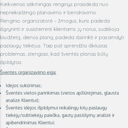
Kiekvienas sėkmingas renginys prasideda nuo
nepriekaištingo planavimo ir bendravimo.
Renginio organizatorė – žmogus, kuris padeda
išgryninti ir susisteminti klientams jų norus, sudėlioja
biudžetą, dienos planą, padeda išsirinkti ir pasamdyti
paslaugų tiekėjus. Taip pat sprendžia iškilusias
problemas, stengiasi, kad šventės planas būtų
išpildytas.
Šventės organizavimo eiga:
Idėjos sukūrimas;
Šventės vietos parinkimas (vietos apžiūrėjimas, glausta
analizė Klientui);
Šventės idėjos išpildymui reikalingų kitų paslaugų
tiekėjų/subtiekėjų paieška, gautų pasiūlymų analizė ir
apibendrinimas Klientui;