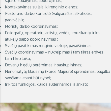
sąrašo sudarymas, apdorojimas;
Kontaktavimas su jais iki renginio dienos;
Restorano darbo kontrolė (valgiaraštis, alkoholis,
padavėjai);
Floristų darbo koordinavimas;
Fotografų, operatorių, artistų, vedėjų, muzikantų ir kt.
atlikėjų darbo koordinavimas ;
Svečių pasitikimas renginio vietoje, pavaišinimas;
Svečių koordinavimas – nukreipimas į tam tikras erdves
tam tikru laiku;
Dovanų ir gėlių perėmimas ir pasirūpinimas;
Nenumatytų klausimų (Force Majeure) sprendimas, pagalba
svečiams esant būtinybei;
Ir kitos funkcijos, kurios suderinamos iš anksto.