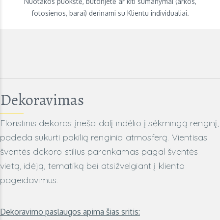
Nuotakos puokštė, butonjetė ar kiti sumanymai (arkos,
fotosienos, barai) derinami su Klientu individualiai.
Dekoravimas
Floristinis dekoras įneša dalį indėlio į sėkmingą renginį,
padeda sukurti pakilią renginio atmosferą. Vientisas
šventės dekoro stilius parenkamas pagal šventės
vietą, idėją, tematiką bei atsižvelgiant į kliento
pageidavimus.
Dekoravimo paslaugos apima šias sritis: