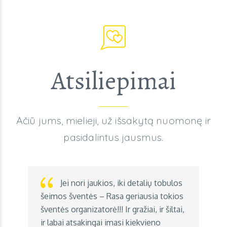
Atsiliepimai
Ačiū jums, mielieji, už išsakytą nuomonę ir
pasidalintus jausmus.
Jei nori jaukios, iki detalių tobulos
šeimos šventės – Rasa geriausia tokios
šventės organizatorė!!! Ir gražiai, ir šiltai,
ir labai atsakingai imasi kiekvieno