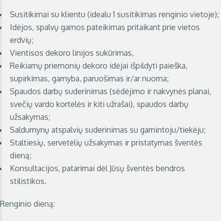
Susitikimai su klientu (idealu 1 susitikimas renginio vietoje);
Idėjos, spalvų gamos pateikimas pritaikant prie vietos
erdvių;
Vientisos dekoro linijos sukūrimas,
Reikiamų priemonių dekoro idėjai išpildyti paieška,
supirkimas, gamyba, paruošimas ir/ar nuoma;
Spaudos darbų suderinimas (sėdėjimo ir nakvynės planai,
svečių vardo kortelės ir kiti užrašai), spaudos darbų
užsakymas;
Saldumynų atspalvių suderinimas su gamintoju/tiekėju;
Staltiesių, servetėlių užsakymas ir pristatymas šventės
dieną;
Konsultacijos, patarimai dėl Jūsų šventės bendros
stilistikos.
Renginio dieną: