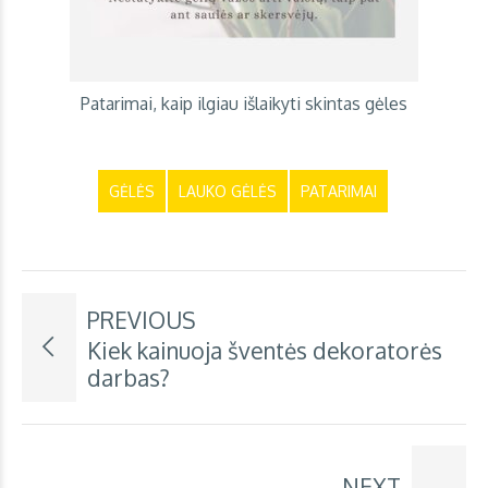
Patarimai, kaip ilgiau išlaikyti skintas gėles
GĖLĖS
LAUKO GĖLĖS
PATARIMAI
PREVIOUS
Kiek kainuoja šventės dekoratorės
darbas?
NEXT