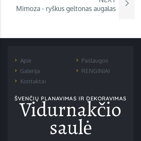
Mimoza - ryškus geltonas augalas
Apie
Paslaugos
Galerija
RENGINIAI
Kontaktai
Vidurnakčio
ŠVENČIŲ PLANAVIMAS IR DEKORAVIMAS
saulė