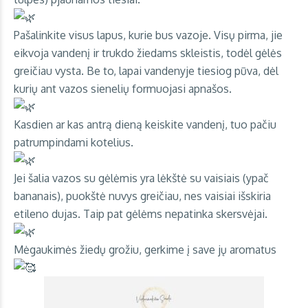
Pašalinkite visus lapus, kurie bus vazoje. Visų pirma, jie
eikvoja vandenį ir trukdo žiedams skleistis, todėl gėlės
greičiau vysta. Be to, lapai vandenyje tiesiog pūva, dėl
kurių ant vazos sienelių formuojasi apnašos.
Kasdien ar kas antrą dieną keiskite vandenį, tuo pačiu
patrumpindami kotelius.
Jei šalia vazos su gėlėmis yra lėkštė su vaisiais (ypač
bananais), puokštė nuvys greičiau, nes vaisiai išskiria
etileno dujas. Taip pat gėlėms nepatinka skersvėjai.
Mėgaukimės žiedų grožiu, gerkime į save jų aromatus