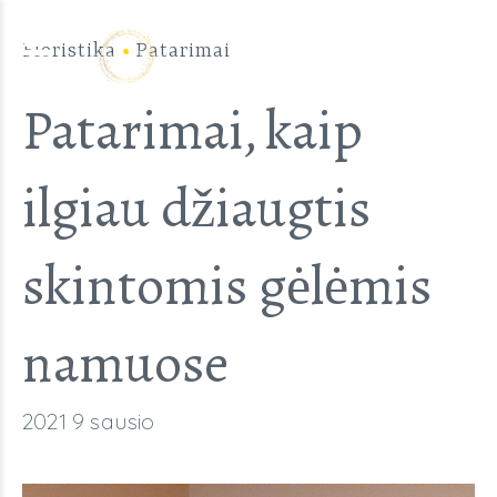
Floristika
Patarimai
Patarimai, kaip
ilgiau džiaugtis
skintomis gėlėmis
namuose
2021 9 sausio