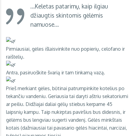
…Keletas patarimų, kaip ilgiau
džiaugtis skintomis gėlėmis
namuose…
Pirmiausiai, gėles išlaisvinkite nuo popierių, celofano ir
raištelių.
Antra, pasiruoškite švarią ir tam tinkamą vazą.
Prieš merkiant gėles, būtinai patrumpinkite kotelius po
tekančiu vandeniu. Geriausia tai daryti aštriu sekatoriumi
ar peiliu. Didžiajai daliai gėlių stiebus kerpame 45
laipsnių kampu. Taip nukirptas paviršius bus didesnis, ir
gėlėms bus lengviau sugerti vandenį. Gėlės minkštais
kotais (dažniausiai tai pavasario gėlės hiacintai, narcizai,
tulpės) pjaunamos tiesiai.