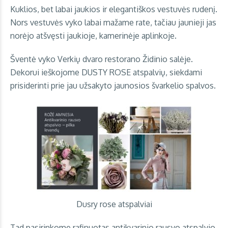
Kuklios, bet labai jaukios ir elegantiškos vestuvės rudenį.
Nors vestuvės vyko labai mažame rate, tačiau jaunieji jas
norėjo atšvęsti jaukioje, kamerinėje aplinkoje.
Šventė vyko Verkių dvaro restorano Židinio salėje.
Dekorui ieškojome DUSTY ROSE atspalvių, siekdami
prisiderinti prie jau užsakyto jaunosios švarkelio spalvos.
Dusry rose atspalviai
Tad pasirinkome rafinuotas antikvarinio rausvo atspalvio