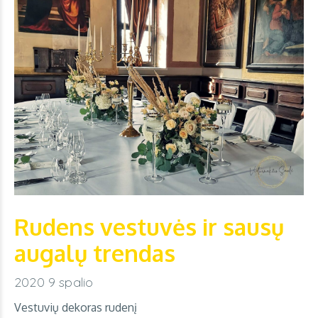
Rudens vestuvės ir sausų
augalų trendas
2020 9 spalio
Vestuvių dekoras rudenį