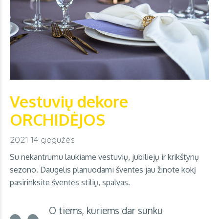
Vestuvių dekore
ORCHIDĖJOS
2021 14 gegužės
Su nekantrumu laukiame vestuvių, jubiliejų ir krikštynų
sezono. Daugelis planuodami šventes jau žinote kokį
pasirinksite šventės stilių, spalvas.
O tiems, kuriems dar sunku