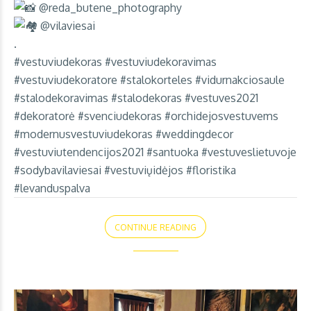
@reda_butene_photography
@vilaviesai
.
#vestuviudekoras
#vestuviudekoravimas
#vestuviudekoratore
#stalokorteles
#vidurnakciosaule
#stalodekoravimas
#stalodekoras
#vestuves2021
#dekoratorė
#svenciudekoras
#orchidejosvestuvems
#modernusvestuviudekoras
#weddingdecor
#vestuviutendencijos2021
#santuoka
#vestuveslietuvoje
#sodybavilaviesai
#vestuviųidėjos
#floristika
#levanduspalva
CONTINUE READING