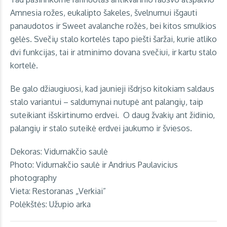
Amnesia rožes, eukalipto šakeles, švelnumui išgauti
panaudotos ir Sweet avalanche rožės, bei kitos smulkios
gėlės.
Svečių stalo kortelės tapo piešti šaržai, kurie atliko
dvi funkcijas, tai ir atminimo dovana svečiui, ir kartu stalo
kortelė.
Be galo džiaugiuosi, kad jaunieji išdrįso kitokiam saldaus
stalo variantui – saldumynai nutupė ant palangių, taip
suteikiant išskirtinumo erdvei. O daug žvakių ant židinio,
palangių ir stalo suteikė erdvei jaukumo ir šviesos.
Dekoras:
Vidurnakčio saulė
Photo: Vidurnakčio saulė ir
Andrius Paulavicius
photography
Vieta:
Restoranas „Verkiai”
Polėkštės:
Užupio arka