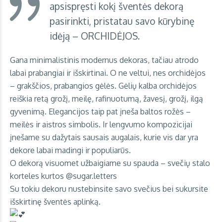
apsispręsti kokį šventės dekorą
pasirinkti, pristatau savo kūrybinę
idėją – ORCHIDĖJOS.
Gana minimalistinis modernus dekoras, tačiau atrodo
labai prabangiai ir išskirtinai. O ne veltui, nes orchidėjos
– grakščios, prabangios gėlės. Gėlių kalba orchidėjos
reiškia retą grožį, meilę, rafinuotumą, žavesį, grožį, ilgą
gyvenimą. Elegancijos taip pat įneša baltos rožės –
meilės ir aistros simbolis. Ir lengvumo kompozicijai
įnešame su dažytais sausais augalais, kurie vis dar yra
dekore labai madingi ir populiarūs.
O dekorą visuomet užbaigiame su spauda – svečių stalo
korteles kurtos @sugar.letters
Su tokiu dekoru nustebinsite savo svečius bei sukursite
išskirtinę šventės aplinką.