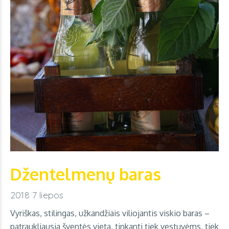
Džentelmenų baras
2018 7 liepos
Vyriškas, stilingas, užkandžiais viliojantis viskio baras –
patraukliausia šventės vieta, tinkanti tiek vestuvėms, tiek