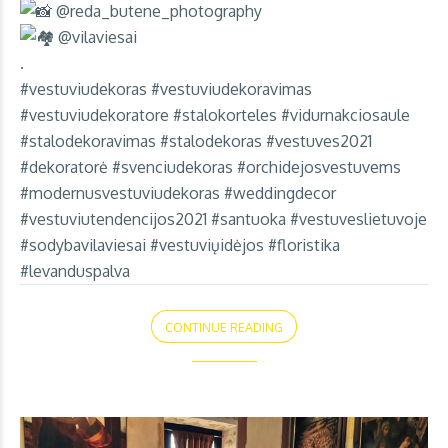
@reda_butene_photography
@vilaviesai
.
#vestuviudekoras
#vestuviudekoravimas
#vestuviudekoratore
#stalokorteles
#vidurnakciosaule
#stalodekoravimas
#stalodekoras
#vestuves2021
#dekoratorė
#svenciudekoras
#orchidejosvestuvems
#modernusvestuviudekoras
#weddingdecor
#vestuviutendencijos2021
#santuoka
#vestuveslietuvoje
#sodybavilaviesai
#vestuviųidėjos
#floristika
#levanduspalva
CONTINUE READING