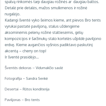
spalvą rinkomės tarp daugiau rožinės ar daugiau baltos.
Detalė prie detalės, mažos smulkmenos ir rožinė
nugalėjo.
Kadangi šventė vyko šeimos kieme, ant pievos Bro tents
vyrukai pastatė paviljoną, stalus uždengėme
aksominėmis pelenų rožinė staltiesėmis, gėlių
kompozicijos ir šaržinukų stalo kortelės užpildė paviljono
erdvę. Kieme augančios vyšnios padiktavo paskutinį
akcentą – cherry on top!
Ir šventė prasidėjo…
Šventės dekoras –
Vidurnakčio saulė
Fotografija –
Sandra Senkė
Desertai –
Rūtos konditerija
Paviljonas –
Bro tents