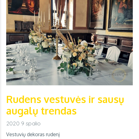
Rudens vestuvės ir sausų
augalų trendas
2020 9 spalio
Vestuvių dekoras rudenį