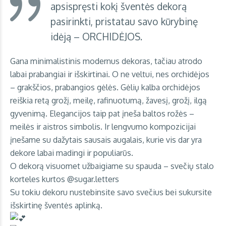
apsispręsti kokį šventės dekorą
pasirinkti, pristatau savo kūrybinę
idėją – ORCHIDĖJOS.
Gana minimalistinis modernus dekoras, tačiau atrodo
labai prabangiai ir išskirtinai. O ne veltui, nes orchidėjos
– grakščios, prabangios gėlės. Gėlių kalba orchidėjos
reiškia retą grožį, meilę, rafinuotumą, žavesį, grožį, ilgą
gyvenimą. Elegancijos taip pat įneša baltos rožės –
meilės ir aistros simbolis. Ir lengvumo kompozicijai
įnešame su dažytais sausais augalais, kurie vis dar yra
dekore labai madingi ir populiarūs.
O dekorą visuomet užbaigiame su spauda – svečių stalo
korteles kurtos @sugar.letters
Su tokiu dekoru nustebinsite savo svečius bei sukursite
išskirtinę šventės aplinką.