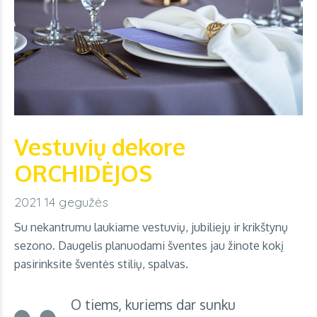
Vestuvių dekore
ORCHIDĖJOS
2021 14 gegužės
Su nekantrumu laukiame vestuvių, jubiliejų ir krikštynų
sezono. Daugelis planuodami šventes jau žinote kokį
pasirinksite šventės stilių, spalvas.
O tiems, kuriems dar sunku