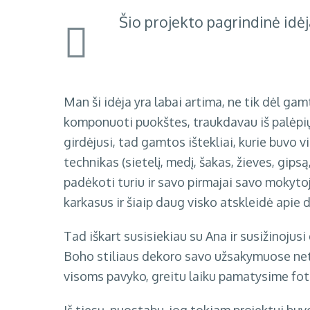
Šio projekto pagrindinė idėj
Man ši idėja yra labai artima, ne tik dėl g
komponuoti puokštes, traukdavau iš palėpių
girdėjusi, tad gamtos ištekliai, kurie buvo v
technikas (sietelį, medį, šakas, žieves, gipsą,
padėkoti turiu ir savo pirmajai savo mokytoj
karkasus ir šiaip daug visko atskleidė apie 
Tad iškart susisiekiau su Ana ir susižinojusi
Boho stiliaus dekoro savo užsakymuose netu
visoms pavyko, greitu laiku pamatysime fot