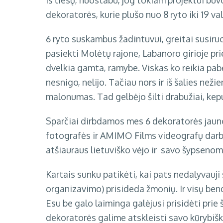
Iš tiesų, nuostabu, jog tokiam projektui buvo
dekoratorės, kurie plušo nuo 8 ryto iki 19 va
6 ryto suskambus žadintuvui, greitai susiruo
pasiekti Molėtų rajone, Labanoro girioje pri
dvelkia gamta, ramybe. Viskas ko reikia pab
nesnigo, nelijo. Tačiau nors ir iš šalies neži
malonumas. Tad gelbėjo šilti drabužiai, kepurė
Sparčiai dirbdamos mes 6 dekoratorės jaun
fotografės ir
AMIMO Films
videografų darba
atšiauraus lietuviško vėjo ir savo šypsenomi
Kartais sunku patikėti, kai pats nedalyvauji š
organizavimo) prisideda žmonių. Ir visų ben
Esu be galo laiminga galėjusi prisidėti prie
dekoratorės galime atskleisti savo kūrybišku