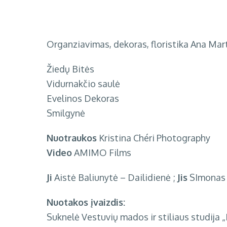
Organziavimas, dekoras, floristika
Ana Mart
Žiedų Bitės
Vidurnakčio saulė
Evelinos Dekoras
Smilgynė
Nuotraukos
Kristina Chéri Photography
Video
AMIMO Films
Ji
Aistė Baliunytė – Dailidienė ;
Jis
SImonas 
Nuotakos įvaizdis:
Suknelė
Vestuvių mados ir stiliaus studija 