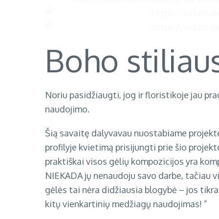
Boho stiliau
Noriu pasidžiaugti, jog ir floristikoje jau p
naudojimo.
Šią savaitę dalyvavau nuostabiame projek
profilyje kvietimą prisijungti prie šio pro
praktiškai visos gėlių kompozicijos yra kompo
NIEKADA jų nenaudoju savo darbe, tačiau vi
gėlės tai nėra didžiausia blogybė – jos tikr
kitų vienkartinių medžiagų naudojimas! ”