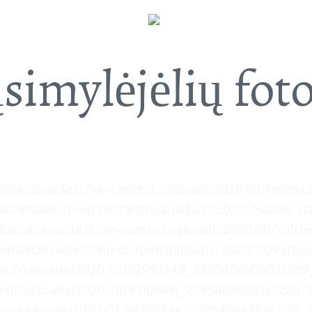
SLAUGOS
GALERIJA
RENGINIAI
KONTA
imylėjėlių foto