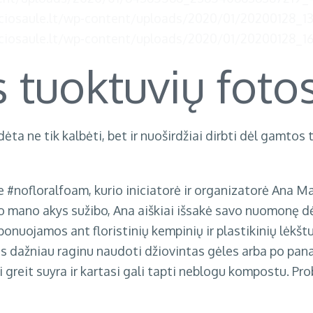
s tuoktuvių foto
radėta ne tik kalbėti, bet ir nuoširdžiai dirbti dėl gamt
te
#nofloralfoam
, kurio iniciatorė ir organizatorė
Ana Ma
jekto mano akys sužibo, Ana aiškiai išsakė savo nuomonę
nuojamos ant floristinių kempinių ir plastikinių lėkštuč
s dažniau raginu naudoti džiovintas gėles arba po panau
ai greit suyra ir kartasi gali tapti neblogu kompostu. P