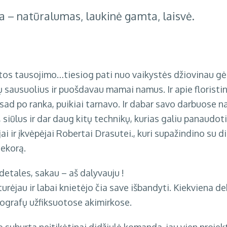
a – natūralumas, laukinė gamta, laisvė.
amtos tausojimo…tiesiog pati nuo vaikystės džiovinau gė
 sausuolius ir puošdavau mamai namus. Ir apie floristi
isad po ranka, puikiai tarnavo. Ir dabar savo darbuose na
 siūlus ir dar daug kitų technikų, kurias galiu panaudoti, 
ai ir įkvėpėjai
Robertai Drasutei
., kuri supažindino su 
dekorą.
 detales, sakau – aš dalyvauju !
rėjau ir labai knietėjo čia save išbandyti. Kiekviena 
ografų užfiksuotose akimirkose.