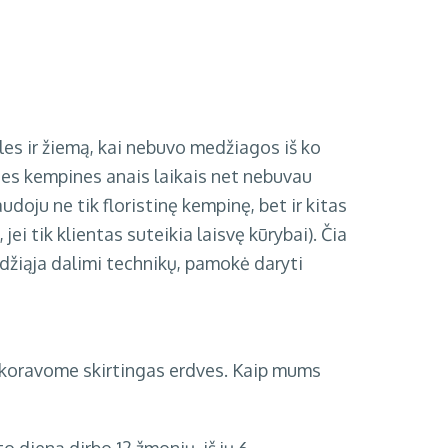
les ir žiemą, kai nebuvo medžiagos iš ko
nes kempines anais laikais net nebuvau
udoju ne tik floristinę kempinę, bet ir kitas
jei tik klientas suteikia laisvę kūrybai). Čia
didžiąja dalimi technikų, pamokė daryti
dekoravome skirtingas erdves. Kaip mums