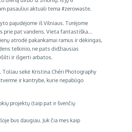
o dieną dirbo 12 žmonių, iš jų 6
isam pasauliui aktuali tema
#zerowaste
.
 ryto pajudėjome iš Vilniaus. Turėjome
 prie pat vandens. Vieta fantastiška…
 dienų atrodė pakankamai ramus ir dėkingas,
ndens telkinio, ne pats didžiausias
ilti ir išgerti arbatos.
. Toliau sekė
Kristina Chéri Photography
štverme ir kantrybe, kurie nepabūgo
okių projektų (taip pat ir švenčių
kloje bus daugiau. Juk čia mes kaip