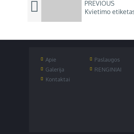
PREVIOUS
Kvietimo etiketa
Apie
Paslaugos
Galerija
RENGINIAI
Kontaktai