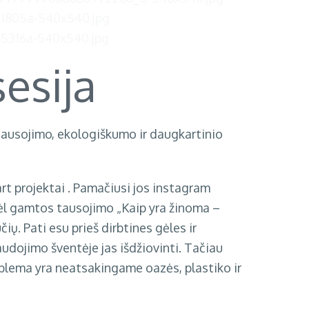
sesija
os tausojimo, ekologiškumo ir daugkartinio
rt projektai
. Pamačiusi jos instagram
 dėl gamtos tausojimo „Kaip yra žinoma –
ių. Pati esu prieš dirbtines gėles ir
dojimo šventėje jas išdžiovinti. Tačiau
roblema yra neatsakingame oazės, plastiko ir