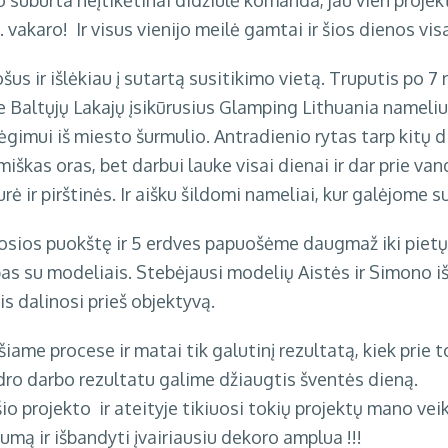
 suburta neįtikėtinai didžiulė komanda, jau vien projekt
l. vakaro! Ir visus vienijo meilė gamtai ir šios dienos v
šus ir išlėkiau į sutartą susitikimo vietą. Truputis po 7
e Baltųjų Lakajų įsikūrusius
Glamping Lithuania
namelius
ėgimui iš miesto šurmulio. Antradienio rytas tarp kitų
emiškas oras, bet darbui lauke visai dienai ir dar prie va
 ir pirštinės. Ir aišku šildomi nameliai, kur galėjome suš
osios puokštę ir 5 erdves papuošėme daugmaž iki pietų
s su modeliais. Stebėjausi modelių Aistės ir Simono i
s dalinosi prieš objektyvą.
iame procese ir matai tik galutinį rezultatą, kiek prie t
dro darbo rezultatu galime džiaugtis šventės dieną.
 šio projekto
ir ateityje tikiuosi tokių projektų mano vei
mą ir išbandyti įvairiausiu dekoro amplua !!!