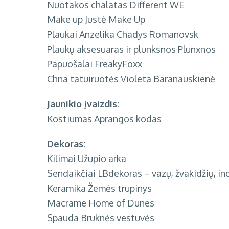
Nuotakos chalatas
Different WE
Make up
Justė Make Up
Plaukai Anzelika Chadys Romanovsk
Plaukų aksesuaras ir plunksnos
Plunxnos
Papuošalai
FreakyFoxx
Chna tatuiruotės
Violeta Baranauskienė
Jaunikio įvaizdis:
Kostiumas
Aprangos kodas
Dekoras:
Kilimai
Užupio arka
Sendaikčiai
LBdekoras – vazų, žvakidžių, i
Keramika
Žemės trupinys
Macrame
Home of Dunes
Spauda
Bruknės vestuvės