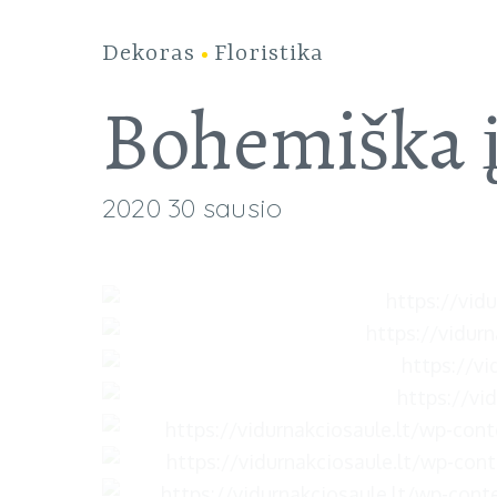
Dekoras
Floristika
APIE
PA
Bohemiška įs
2020 30 sausio